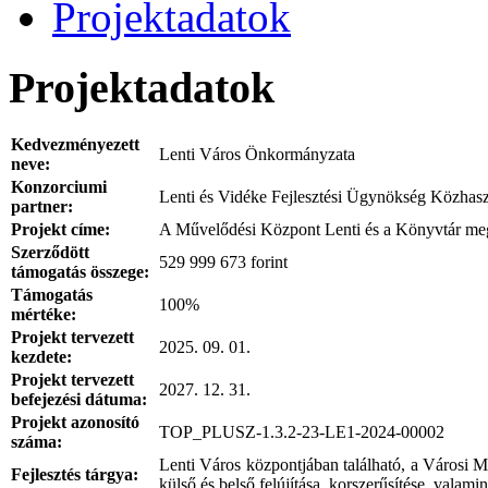
Projektadatok
Projektadatok
Kedvezményezett
Lenti Város Önkormányzata
neve:
Konzorciumi
Lenti és Vidéke Fejlesztési Ügynökség Közhasz
partner:
Projekt címe:
A Művelődési Központ Lenti és a Könyvtár meg
Szerződött
529 999 673 forint
támogatás összege:
Támogatás
100%
mértéke:
Projekt tervezett
2025. 09. 01.
kezdete:
Projekt tervezett
2027. 12. 31.
befejezési dátuma:
Projekt azonosító
TOP_PLUSZ-1.3.2-23-LE1-2024-00002
száma:
Lenti Város központjában található, a Városi 
Fejlesztés tárgya:
külső és belső felújítása, korszerűsítése, vala