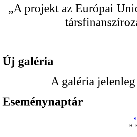
„A projekt az Európai Uni
társfinanszíro
Új galéria
A galéria jelenle
Eseménynaptár
H